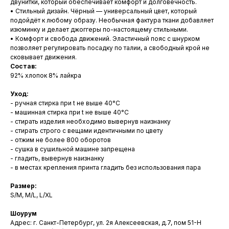
двунитки, который обеспечивает комфорт и долговечность.
• Стильный дизайн. Чёрный — универсальный цвет, который
подойдёт к любому образу. Необычная фактура ткани добавляет
изюминку и делает джоггеры по-настоящему стильными.
• Комфорт и свобода движений. Эластичный пояс с шнурком
позволяет регулировать посадку по талии, а свободный крой не
сковывает движения.
Состав:
92% хлопок 8% лайкра
Уход:
- ручная стирка при t не выше 40°С
- машинная стирка при t не выше 40°С
- стирать изделия необходимо вывернув наизнанку
- стирать строго с вещами идентичными по цвету
- отжим не более 800 оборотов
- сушка в сушильной машине запрещена
- гладить, вывернув наизнанку
- в местах крепления принта гладить без использования пара
Размер:
S/M, M/L, L/XL
Шоурум
Адрес: г. Санкт-Петербург, ул. 2я Алексеевская, д.7, пом 51-Н