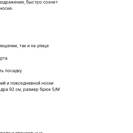
аздражения, быстро сохнет
носке.
ещении, так и на улице
орта
ть посадку
вий и повседневной носки
едра 92 см, размер брюк S/M
атели и специальные