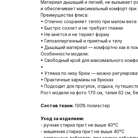
Материал дышащий и легкий, не вызывает р
и обеспечивает максимальный комфорт при 
Преимущества флиса:
• Отлично сохраняет тепло при малом весе
• Быстро сохнет и не требует глажки
• Не мнётся и не теряет форму
• Гипоаллергенный и приятный к телу
• Дышащий материал — комфортно как в пом
Особенности модели:
• Свободный крой для максимального комф
•
• Утяжка по низу брюк — можно регулирова
• Практичные карманы на брюках
• Подходит для прогулок, отдыха, путешест
Рост модели на фото 170 см, талия 62 см, б
Состав ткани:
100% полиэстер
Уход за изделием:
- ручная стирка при t не выше 40°С
- машинная стирка при t не выше 40°С
- запрещено добавлять при стирке отбелив