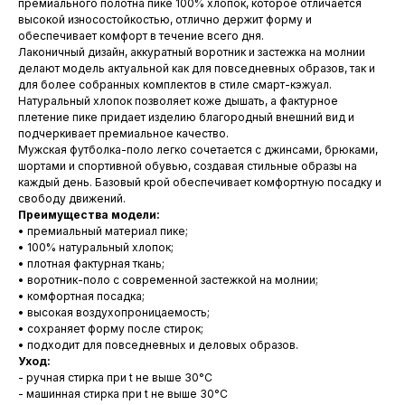
премиального полотна пике 100% хлопок, которое отличается
высокой износостойкостью, отлично держит форму и
обеспечивает комфорт в течение всего дня.
Лаконичный дизайн, аккуратный воротник и застежка на молнии
делают модель актуальной как для повседневных образов, так и
для более собранных комплектов в стиле смарт-кэжуал.
Натуральный хлопок позволяет коже дышать, а фактурное
плетение пике придает изделию благородный внешний вид и
подчеркивает премиальное качество.
Мужская футболка-поло легко сочетается с джинсами, брюками,
шортами и спортивной обувью, создавая стильные образы на
каждый день. Базовый крой обеспечивает комфортную посадку и
свободу движений.
Преимущества модели:
• премиальный материал пике;
• 100% натуральный хлопок;
• плотная фактурная ткань;
• воротник-поло с современной застежкой на молнии;
• комфортная посадка;
• высокая воздухопроницаемость;
• сохраняет форму после стирок;
• подходит для повседневных и деловых образов.
Уход:
- ручная стирка при t не выше 30°С
- машинная стирка при t не выше 30°С