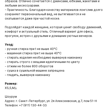
образов. Отлично сочетается с джинсами, юбками, жакетами и
любыми аксессуарами.
- Практичность: Благодаря качеству материалов лонгслив долго
сохраняет первоначальный вид, не вытягивается и не
скатывается даже при частой носке.
Подолйдёт каждой женщине, которая ценит свободу движений,
комфорт и актуальный стиль. Отличный вариант для офиса,
прогулок, встреч с друзьями и домашних уютных вечеров.
Уход:
- ручная стирка при t не выше 40°С
- машинная стирка при t не выше 40°С
- стирать изделия необходимо вывернув наизнанку
- стирать строго с вещами идентичными по цвету
- отжим не более 800 оборотов
- сушка в сушильной машине запрещена
- гладить, вывернув наизнанку
Размер:
XS,S,M,L
Шоурум
Адрес: г. Санкт-Петербург, ул. 2я Алексеевская, д.7, пом 51-Н
Телефон: +7 (911) 130-44-33