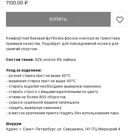
1100.00
₽
КУПИТЬ
Комфортная базовая футболка фасона oversize из трикотажа
премиум качества. Подойдет для повседневной носки и для
занятий спортом
Состав ткани:
92% хлопок 8% лайкра
Уход за изделием:
- ручная стирка при t не выше 40°С
- машинная стирка при t не выше 40°С
- стирать изделия необходимо вывернув наизнанку
- стирать строго с вещами идентичными по цвету
- отжим не более 800 оборотов
- сушка в сушильной машине запрещена
- гладить, вывернув наизнанку
- в местах крепления принта гладить без использования пара
Шоурум
Адрес: г. Санкт-Петербург, ул. Савушкина, 141 (ТЦ Меркурий 4