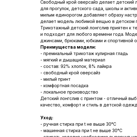
Свободный крой оверсайз делает детский 
для прогулок, детского сада, школы и актив
милым единорогом добавляет образу настр
делает модель любимой вещью в детском 
Трикотажный детский лонгслив приятен к т
и подходит для любого времени года. Моде
джинсами, брюками, юбками и спортивной 
Преимущества модели:
- премиальный трикотаж кулирная гладь
- мягкий и дышащий материал
- состав: 92% хлопок, 8% лайкра
- свободный крой оверсайз
- милый принт
- комфортная посадка
- локальное производство
Детский лонгслив с принтом - отличный выб
качество, комфорт и стиль в детской одежд
Уход:
- ручная стирка при t не выше 30°С
- машинная стирка при t не выше 30°С
- стирать изделия необходимо вывернув на