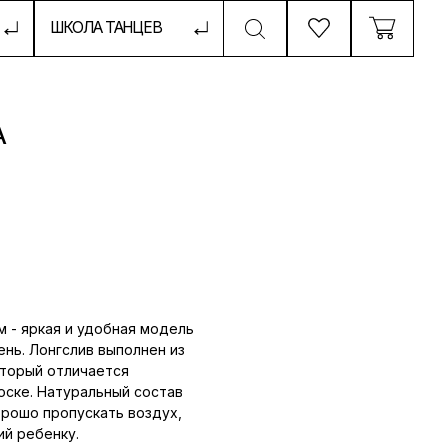
ТАНЦЕВ
А
м - яркая и удобная модель
ень. Лонгслив выполнен из
оторый отличается
оске. Натуральный состав
орошо пропускать воздух,
й ребенку.