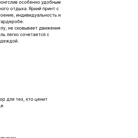
лонгслив особенно удобным
ного отдыха. Яркий принт с
оение, индивидуальность и
гардеробе.
елу, не сковывает движения
ль легко сочетается с
одеждой.
ор для тех, кто ценит
е.
изнанку