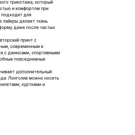
вого трикотажа, который
стью и комфортом при
и подходит для
е лайкры делает ткань
 форму даже после частых
вторский принт с
ным, современным и
ся с джинсами, спортивными
добные повседневные
ечивает дополнительный
да. Лонгслив можно носить
жилетами, куртками и