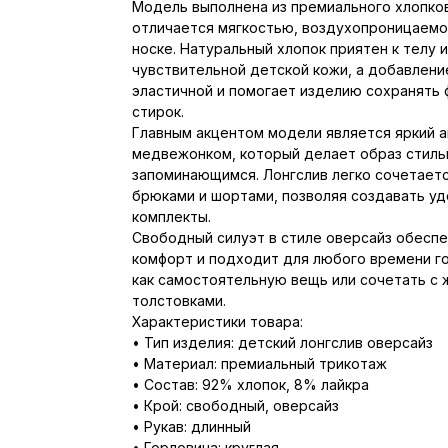
Модель выполнена из премиального хлопко
отличается мягкостью, воздухопроницаемо
носке. Натуральный хлопок приятен к телу 
чувствительной детской кожи, а добавлени
эластичной и помогает изделию сохранять
стирок.
Главным акцентом модели является яркий а
медвежонком, который делает образ стиль
запоминающимся. Лонгслив легко сочетает
брюками и шортами, позволяя создавать у
комплекты.
Свободный силуэт в стиле оверсайз обесп
комфорт и подходит для любого времени го
как самостоятельную вещь или сочетать с 
толстовками.
Характеристики товара:
• Тип изделия: детский лонгслив оверсайз
• Материал: премиальный трикотаж
• Состав: 92% хлопок, 8% лайкра
• Крой: свободный, оверсайз
• Рукав: длинный
• Горловина: круглая