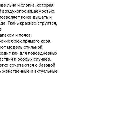
ве льна и хлопка, которая
ой воздухопроницаемостью.
позволяет коже дышать и
а. Ткань красиво струится,
з.
апахом и пояса,
оких брюк прямого кроя.
ают модель стильной,
ходит как для повседневных
ествий и особых случаев.
егко сочетаются с базовой
ь женственные и актуальные