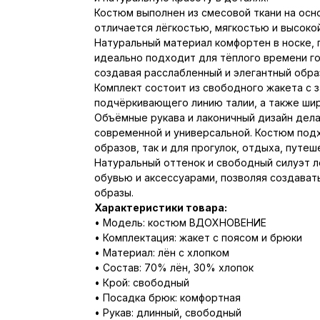
Костюм выполнен из смесовой ткани на осно
отличается лёгкостью, мягкостью и высок
Натуральный материал комфортен в носке, 
идеально подходит для тёплого времени год
создавая расслабленный и элегантный обра
Комплект состоит из свободного жакета с з
подчёркивающего линию талии, а также шир
Объёмные рукава и лаконичный дизайн дел
современной и универсальной. Костюм под
образов, так и для прогулок, отдыха, путеш
Натуральный оттенок и свободный силуэт л
обувью и аксессуарами, позволяя создават
образы.
Характеристики товара:
• Модель: костюм ВДОХНОВЕНИЕ
• Комплектация: жакет с поясом и брюки
• Материал: лён с хлопком
• Состав: 70% лён, 30% хлопок
• Крой: свободный
• Посадка брюк: комфортная
• Рукав: длинный, свободный