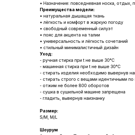
• Назначение: повседневная носка, отдых, 
Преимущества модели:
• натуральная дышащая ткань
• лёгкость и комфорт в жаркую погоду
• свободный современный силуэт
• пояс для акцента на талии
• универсальность и лёгкость сочетаний
• стильный минималистичный дизайн
Уход:
- ручная стирка при t не выше 30°С
- машинная стирка при t не выше 30°С
- стирать изделия необходимо вывернув на
- стирать строго с вещами идентичными по
- отжим не более 800 оборотов
- сушка в сушильной машине запрещена
- гладить, вывернув наизнанку
Размер:
S/M, M/L
Шоурум